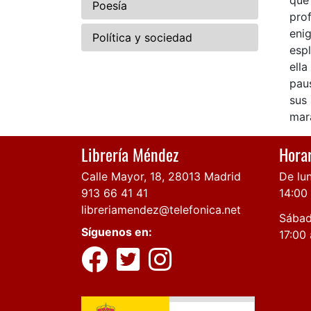
que
Poesía
pro
eni
Política y sociedad
esp
ella
paus
sus
mar
Librería Méndez
Horar
Calle Mayor, 18, 28013 Madrid
De lun
913 66 41 41
14:00
libreriamendez@telefonica.net
Sábad
Síguenos en:
17:00 