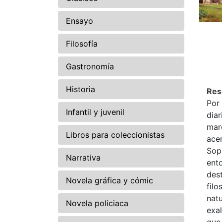
Ensayo
Filosofía
Gastronomía
Historia
Re
Por 
Infantil y juvenil
dia
marc
Libros para coleccionistas
ace
Sop
Narrativa
ento
des
Novela gráfica y cómic
filo
natu
Novela policiaca
exal