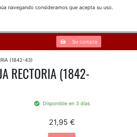
ntinúa navegando consideramos que acepta su uso.
Zona de Clientes
28013 Madrid |
913 66 41 41
| libreriamendez@telefonica.net
Su compra
RIA (1842-43)
EJA RECTORIA (1842-
Disponible en 3 días
21,95 €