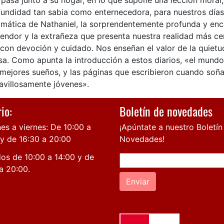
 pasa junto a su hogar, en lo que supone una lección moral
fundidad tan sabia como enternecedora, para nuestros días
gmática de Nathaniel, la sorprendentemente profunda y enc
lendor y la extrañeza que presenta nuestra realidad más c
 con devoción y cuidado. Nos enseñan el valor de la quiet
a. Como apunta la introducción a estos diarios, «el mundo 
 mejores sueños, y las páginas que escribieron cuando soñ
avillosamente jóvenes».
io:
Boletín de novedades
es a viernes: De 10:00 a
¡Apúntate a nuestro Boletín
 y de 16:30 a 20:00
Novedades!
os de 10:00 a 14:00 y de
a 20:00.
Enviar