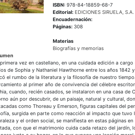
ISBN:
978-84-18859-68-7
Editorial:
EDICIONES SIRUELA, S.A.
Encuadernación:
Páginas:
308
Materias
Biografías y memorias
sumen
primera vez en castellano, en una cuidada edición a cargo 
rios de Sophia y Nathaniel Hawthorne entre los años 1842 y
ó el rumbo de la literatura y la filosofía de nuestro tiempo.
rcamiento al primer año de convivencia del célebre escrito
hia, cuando, recién casados, se instalaron en una casa de 
rno aún por descubrir, de un paisaje, natural y cultural, d
tacadas como Thoreau y Emerson, figuras capitales del pen
sofía, surgida en parte como reacción al impacto que tuvo l
raleza y el orden social, se manifiesta en estas páginas e
tada, con que el matrimonio cuida cada retazo del jardín, los 