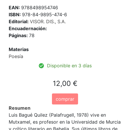
EAN:
9788498954746
ISBN:
978-84-9895-474-6
Editorial:
VISOR. DIS., S.A.
Encuadernación:
Páginas:
78
Materias
Poesía
Disponible en 3 días
12,00 €
comprar
Resumen
Luis Bagué Quilez (Palafrugell, 1978) vive en
Mutxamel, es profesor en la Universidad de Murcia
y crítico literario en Babelia. Sus últimos libros de