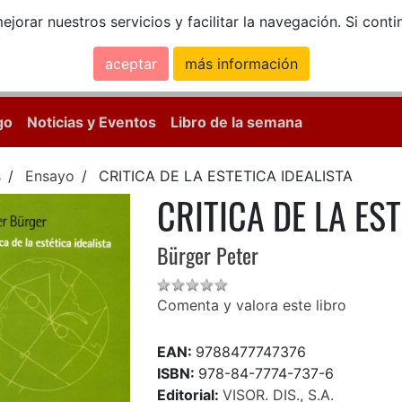
ejorar nuestros servicios y facilitar la navegación. Si co
aceptar
más información
Calle Mayor, 18, 
go
Noticias y Eventos
Libro de la semana
s
Ensayo
CRITICA DE LA ESTETICA IDEALISTA
CRITICA DE LA ES
Bürger Peter
Comenta y valora este libro
EAN:
9788477747376
ISBN:
978-84-7774-737-6
Editorial:
VISOR. DIS., S.A.