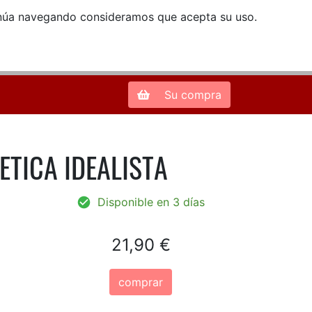
ntinúa navegando consideramos que acepta su uso.
Zona de Clientes
28013 Madrid |
913 66 41 41
| libreriamendez@telefonica.net
Su compra
TETICA IDEALISTA
Disponible en 3 días
21,90 €
comprar