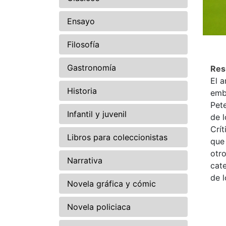
Ensayo
Filosofía
Gastronomía
Re
El a
Historia
emb
Pete
Infantil y juvenil
de 
Crít
Libros para coleccionistas
que 
otro
Narrativa
cate
de l
Novela gráfica y cómic
Novela policiaca