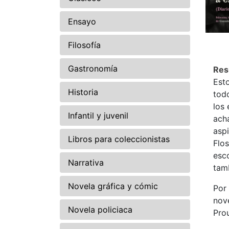
Ensayo
Filosofía
Gastronomía
Re
Esto
Historia
todo
los 
Infantil y juvenil
ach
asp
Libros para coleccionistas
Flos
esco
Narrativa
tam
Novela gráfica y cómic
Por 
nove
Novela policiaca
Prou