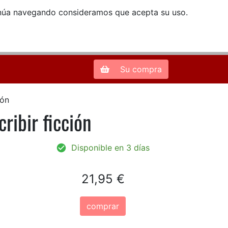
ntinúa navegando consideramos que acepta su uso.
Zona de Clientes
28013 Madrid |
913 66 41 41
| libreriamendez@telefonica.net
Su compra
ión
ibir ficción
Disponible en 3 días
21,95 €
comprar