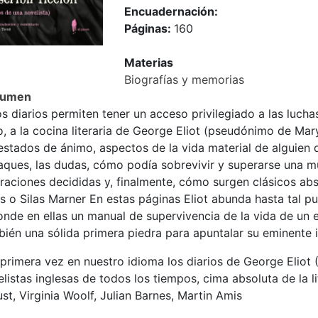
Encuadernación:
Páginas:
160
Materias
Biografías y memorias
sumen
s diarios permiten tener un acceso privilegiado a las luchas,
, a la cocina literaria de George Eliot (pseudónimo de Mary
estados de ánimo, aspectos de la vida material de alguien qu
aques, las dudas, cómo podía sobrevivir y superarse una m
iraciones decididas y, finalmente, cómo surgen clásicos ab
s o Silas Marner En estas páginas Eliot abunda hasta tal 
nde en ellas un manual de supervivencia de la vida de un e
bién una sólida primera piedra para apuntalar su eminente 
primera vez en nuestro idioma los diarios de George Eliot
listas inglesas de todos los tiempos, cima absoluta de la 
st, Virginia Woolf, Julian Barnes, Martin Amis