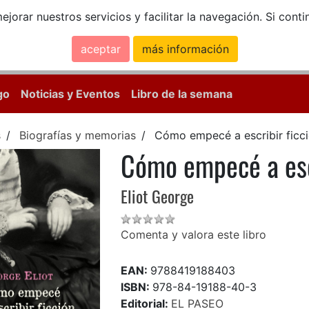
ejorar nuestros servicios y facilitar la navegación. Si co
aceptar
más información
Calle Mayor, 18, 
go
Noticias y Eventos
Libro de la semana
s
Biografías y memorias
Cómo empecé a escribir ficc
Cómo empecé a escr
Eliot George
Comenta y valora este libro
EAN:
9788419188403
ISBN:
978-84-19188-40-3
Editorial:
EL PASEO