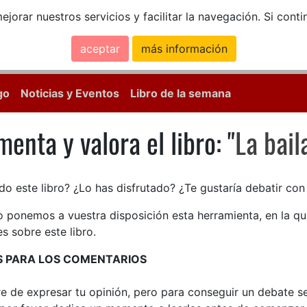
ejorar nuestros servicios y facilitar la navegación. Si co
aceptar
más información
Calle Mayor, 18, 
go
Noticias y Eventos
Libro de la semana
enta y valora el libro: "
La bail
enta y valora el libro: La baila
do este libro? ¿Lo has disfrutado? ¿Te gustaría debatir co
lo ponemos a vuestra disposición esta herramienta, en la q
s sobre este libro.
S PARA LOS COMENTARIOS
bre de expresar tu opinión, pero para conseguir un debate 