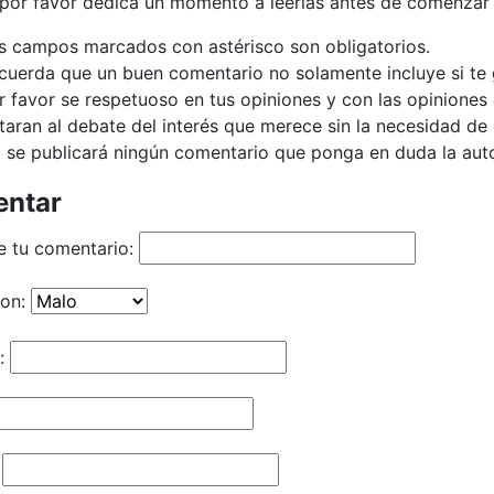
 por favor dedica un momento a leerlas antes de comenzar 
s campos marcados con astérisco son obligatorios.
cuerda que un buen comentario no solamente incluye si te g
r favor se respetuoso en tus opiniones y con las opiniones 
taran al debate del interés que merece sin la necesidad d
 se publicará ningún comentario que ponga en duda la autor
ntar
e tu comentario:
ion:
: