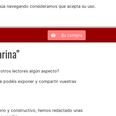
ntinúa navegando consideramos que acepta su uso.
Zona de Clientes
28013 Madrid |
913 66 41 41
| libreriamendez@telefonica.net
Su compra
arina
"
rina
n otros lectores algún aspecto?
ue podéis exponer y compartir vuestras
serio y constructivo, hemos redactado unas