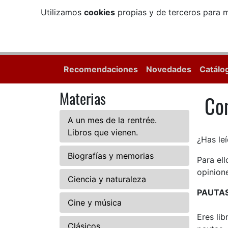
Utilizamos
cookies
propias y de terceros para m
Recomendaciones
Novedades
Catálo
Materias
Com
Com
A un mes de la rentrée.
Libros que vienen.
¿Has leí
Biografías y memorias
Para el
opinione
Ciencia y naturaleza
PAUTA
Cine y música
Eres li
Clásicos