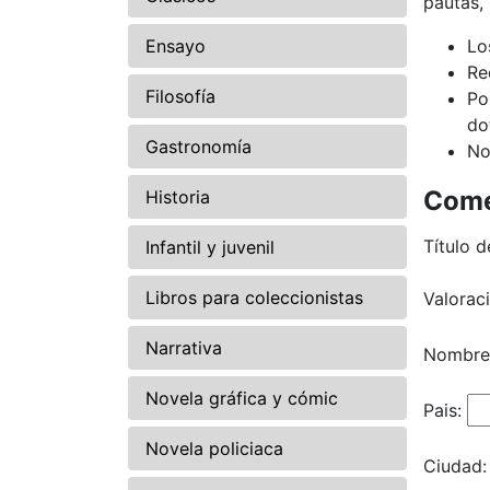
pautas,
Ensayo
Lo
Re
Filosofía
Po
do
Gastronomía
No
Come
Historia
Título d
Infantil y juvenil
Libros para coleccionistas
Valorac
Narrativa
Nombre
Novela gráfica y cómic
Pais:
Novela policiaca
Ciudad: