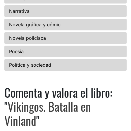
Narrativa
Novela gráfica y cómic
Novela policiaca
Poesía
Política y sociedad
Comenta y valora el libro:
Comenta y valora el libro: Vik
"
Vikingos. Batalla en
Vinland
"