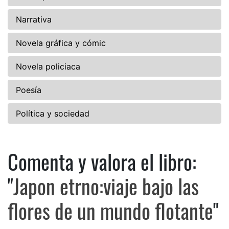
Narrativa
Novela gráfica y cómic
Novela policiaca
Poesía
Política y sociedad
Comenta y valora el libro:
Comenta y valora el libro: Jap
"
Japon etrno:viaje bajo las
flores de un mundo flotante
"