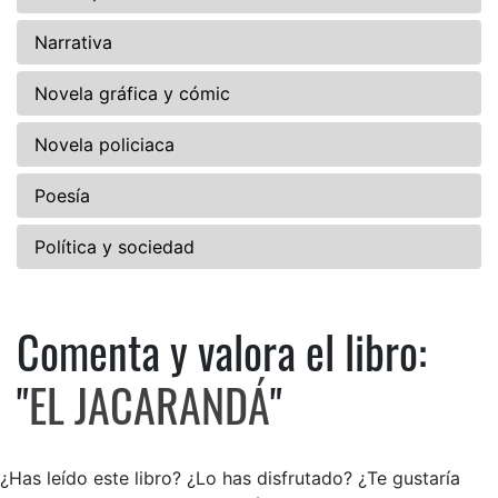
Narrativa
Novela gráfica y cómic
Novela policiaca
Poesía
Política y sociedad
Comenta y valora el libro:
Comenta y valora el libro: E
"
EL JACARANDÁ
"
¿Has leído este libro? ¿Lo has disfrutado? ¿Te gustaría