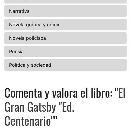
Narrativa
Novela gráfica y cómic
Novela policiaca
Poesía
Política y sociedad
Comenta y valora el libro: "
El
Comenta y valora el libro: El 
Gran Gatsby "Ed.
Centenario"
"