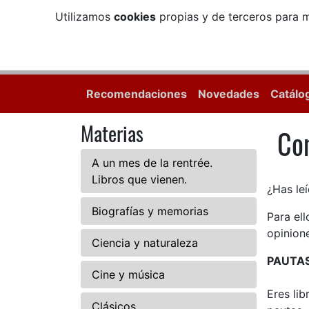
Utilizamos
cookies
propias y de terceros para m
Recomendaciones
Novedades
Catálo
Materias
Com
Com
A un mes de la rentrée.
Libros que vienen.
¿Has leí
Biografías y memorias
Para el
opinione
Ciencia y naturaleza
PAUTA
Cine y música
Eres li
Clásicos