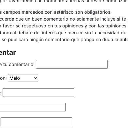
 por favor dedica un momento a leerlas antes de comenzar 
s campos marcados con astérisco son obligatorios.
cuerda que un buen comentario no solamente incluye si te g
r favor se respetuoso en tus opiniones y con las opiniones 
taran al debate del interés que merece sin la necesidad d
 se publicará ningún comentario que ponga en duda la autor
ntar
e tu comentario:
ion:
: