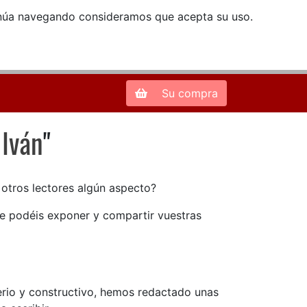
ntinúa navegando consideramos que acepta su uso.
Zona de Clientes
28013 Madrid |
913 66 41 41
| libreriamendez@telefonica.net
Su compra
 Iván
"
Iván
n otros lectores algún aspecto?
ue podéis exponer y compartir vuestras
serio y constructivo, hemos redactado unas