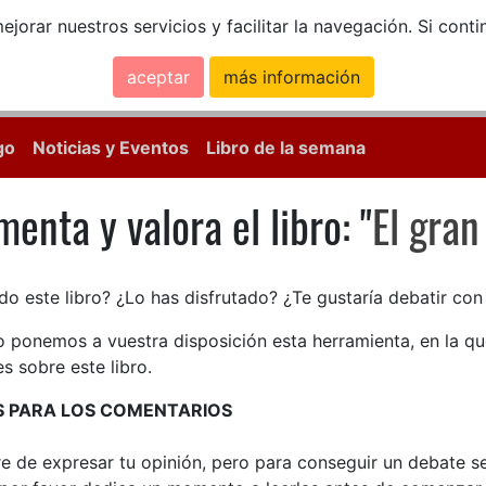
ejorar nuestros servicios y facilitar la navegación. Si co
aceptar
más información
Calle Mayor, 18, 
go
Noticias y Eventos
Libro de la semana
enta y valora el libro: "
El gran
enta y valora el libro: El gran 
do este libro? ¿Lo has disfrutado? ¿Te gustaría debatir co
lo ponemos a vuestra disposición esta herramienta, en la q
s sobre este libro.
S PARA LOS COMENTARIOS
bre de expresar tu opinión, pero para conseguir un debate 