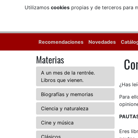
Utilizamos
cookies
propias y de terceros para m
Recomendaciones
Novedades
Catálo
Materias
Com
Com
A un mes de la rentrée.
Libros que vienen.
¿Has leí
Biografías y memorias
Para el
opinione
Ciencia y naturaleza
PAUTA
Cine y música
Eres li
Clásicos