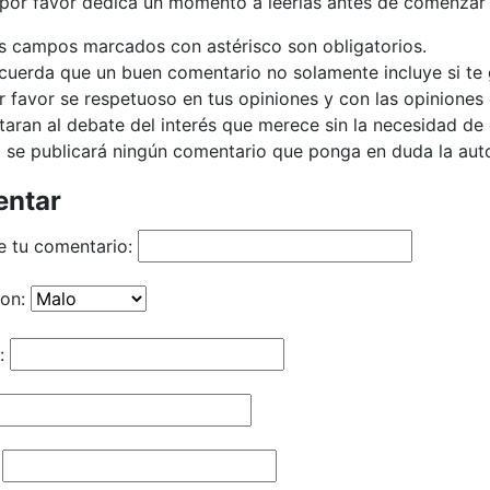
 por favor dedica un momento a leerlas antes de comenzar 
s campos marcados con astérisco son obligatorios.
cuerda que un buen comentario no solamente incluye si te g
r favor se respetuoso en tus opiniones y con las opiniones 
taran al debate del interés que merece sin la necesidad d
 se publicará ningún comentario que ponga en duda la autor
ntar
e tu comentario:
ion:
: