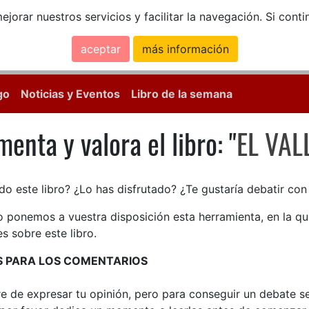
ejorar nuestros servicios y facilitar la navegación. Si co
aceptar
más información
Calle Mayor, 18, 
go
Noticias y Eventos
Libro de la semana
enta y valora el libro: "
EL VAL
enta y valora el libro: EL VAL
do este libro? ¿Lo has disfrutado? ¿Te gustaría debatir co
lo ponemos a vuestra disposición esta herramienta, en la q
s sobre este libro.
S PARA LOS COMENTARIOS
bre de expresar tu opinión, pero para conseguir un debate 