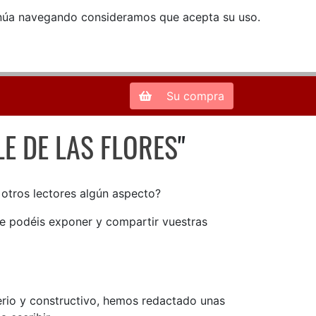
ntinúa navegando consideramos que acepta su uso.
Zona de Clientes
28013 Madrid |
913 66 41 41
| libreriamendez@telefonica.net
Su compra
LE DE LAS FLORES
"
LE DE LAS FLORES
n otros lectores algún aspecto?
ue podéis exponer y compartir vuestras
serio y constructivo, hemos redactado unas