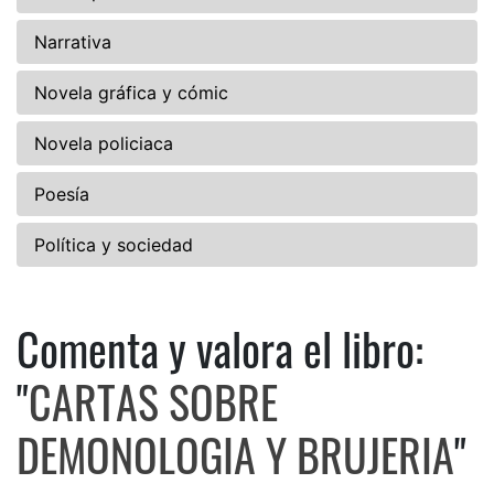
Narrativa
Novela gráfica y cómic
Novela policiaca
Poesía
Política y sociedad
Comenta y valora el libro:
Comenta y valora el libro:
"
CARTAS SOBRE
DEMONOLOGIA Y BRUJERIA
"