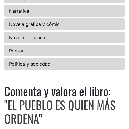
Narrativa
Novela gráfica y cómic
Novela policiaca
Poesía
Política y sociedad
Comenta y valora el libro:
Comenta y valora el libro: 
"
EL PUEBLO ES QUIEN MÁS
ORDENA
"