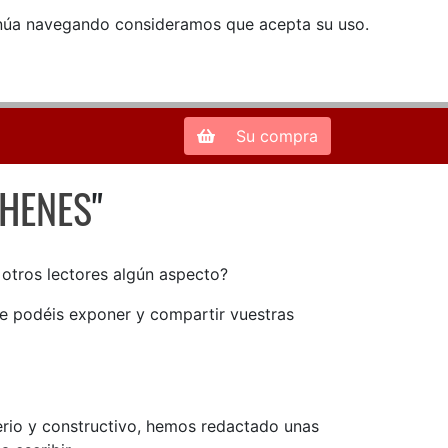
ntinúa navegando consideramos que acepta su uso.
Zona de Clientes
28013 Madrid |
913 66 41 41
| libreriamendez@telefonica.net
Su compra
EHENES
"
EHENES
n otros lectores algún aspecto?
ue podéis exponer y compartir vuestras
serio y constructivo, hemos redactado unas