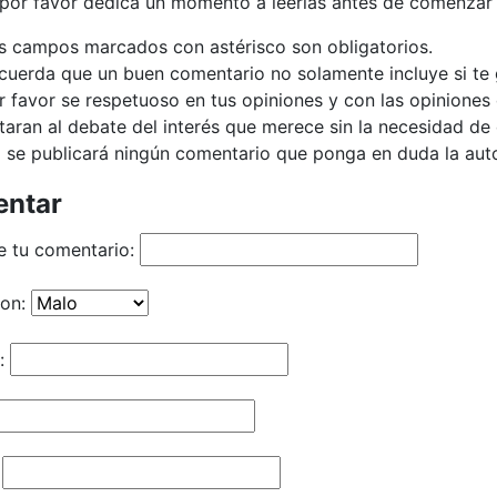
 por favor dedica un momento a leerlas antes de comenzar 
s campos marcados con astérisco son obligatorios.
cuerda que un buen comentario no solamente incluye si te g
r favor se respetuoso en tus opiniones y con las opiniones 
taran al debate del interés que merece sin la necesidad d
 se publicará ningún comentario que ponga en duda la autor
ntar
e tu comentario:
ion:
: