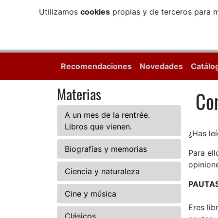
Utilizamos
cookies
propias y de terceros para m
Recomendaciones
Novedades
Catálo
Materias
Com
Com
A un mes de la rentrée.
Libros que vienen.
¿Has leí
Biografías y memorias
Para el
opinione
Ciencia y naturaleza
PAUTA
Cine y música
Eres li
Clásicos