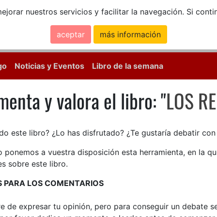
ejorar nuestros servicios y facilitar la navegación. Si co
aceptar
más información
Calle Mayor, 18, 
go
Noticias y Eventos
Libro de la semana
enta y valora el libro: "
LOS R
enta y valora el libro: LOS R
do este libro? ¿Lo has disfrutado? ¿Te gustaría debatir co
lo ponemos a vuestra disposición esta herramienta, en la q
s sobre este libro.
S PARA LOS COMENTARIOS
bre de expresar tu opinión, pero para conseguir un debate 