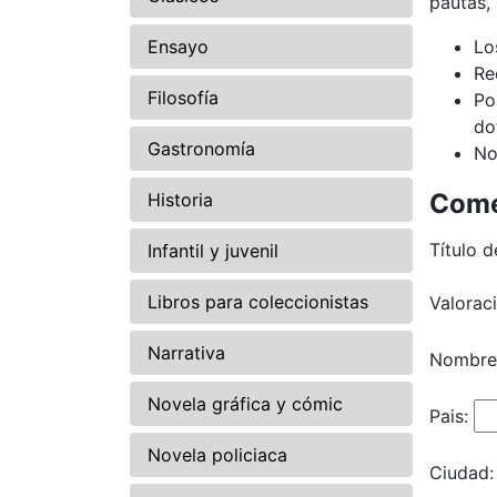
pautas,
Ensayo
Lo
Re
Filosofía
Po
do
Gastronomía
No
Come
Historia
Título d
Infantil y juvenil
Libros para coleccionistas
Valorac
Narrativa
Nombre
Novela gráfica y cómic
Pais:
Novela policiaca
Ciudad: