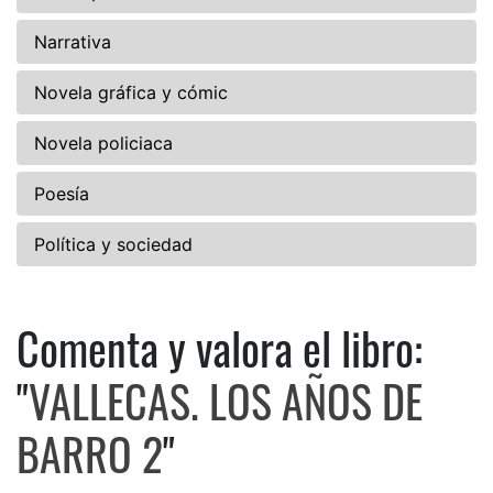
Narrativa
Novela gráfica y cómic
Novela policiaca
Poesía
Política y sociedad
Comenta y valora el libro:
Comenta y valora el libro: 
"
VALLECAS. LOS AÑOS DE
BARRO 2
"