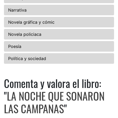
Narrativa
Novela gráfica y cómic
Novela policiaca
Poesía
Política y sociedad
Comenta y valora el libro:
Comenta y valora el libro:
"
LA NOCHE QUE SONARON
LAS CAMPANAS
"