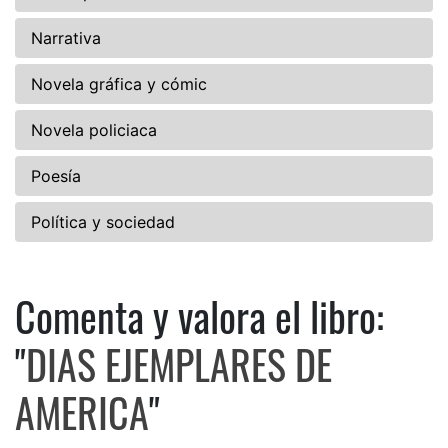
Narrativa
Novela gráfica y cómic
Novela policiaca
Poesía
Política y sociedad
Comenta y valora el libro:
Comenta y valora el libro: 
"
DIAS EJEMPLARES DE
AMERICA
"