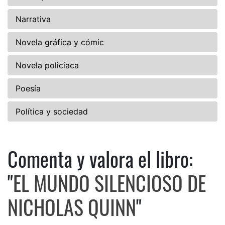
Narrativa
Novela gráfica y cómic
Novela policiaca
Poesía
Política y sociedad
Comenta y valora el libro:
Comenta y valora el libro: 
"
EL MUNDO SILENCIOSO DE
NICHOLAS QUINN
"