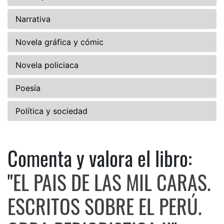
Narrativa
Novela gráfica y cómic
Novela policiaca
Poesía
Política y sociedad
Comenta y valora el libro:
Comenta y valora el libro: 
"
EL PAIS DE LAS MIL CARAS.
ESCRITOS SOBRE EL PERÚ.