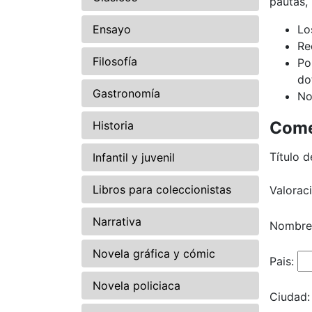
pautas,
Ensayo
Lo
Re
Filosofía
Po
do
Gastronomía
No
Come
Historia
Título d
Infantil y juvenil
Libros para coleccionistas
Valorac
Narrativa
Nombre
Novela gráfica y cómic
Pais:
Novela policiaca
Ciudad: