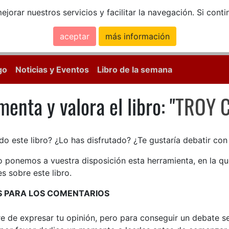
ejorar nuestros servicios y facilitar la navegación. Si co
aceptar
más información
Calle Mayor, 18, 
go
Noticias y Eventos
Libro de la semana
enta y valora el libro: "
TROY 
enta y valora el libro: TROY
do este libro? ¿Lo has disfrutado? ¿Te gustaría debatir co
lo ponemos a vuestra disposición esta herramienta, en la q
s sobre este libro.
S PARA LOS COMENTARIOS
bre de expresar tu opinión, pero para conseguir un debate 