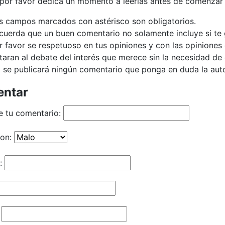
 por favor dedica un momento a leerlas antes de comenzar 
s campos marcados con astérisco son obligatorios.
cuerda que un buen comentario no solamente incluye si te g
r favor se respetuoso en tus opiniones y con las opiniones 
taran al debate del interés que merece sin la necesidad d
 se publicará ningún comentario que ponga en duda la autor
ntar
e tu comentario:
ion:
: