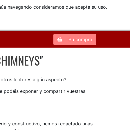
ntinúa navegando consideramos que acepta su uso.
Zona de Clientes
28013 Madrid |
913 66 41 41
| libreriamendez@telefonica.net
Su compra
CHIMNEYS
"
 CHIMNEYS
n otros lectores algún aspecto?
ue podéis exponer y compartir vuestras
serio y constructivo, hemos redactado unas