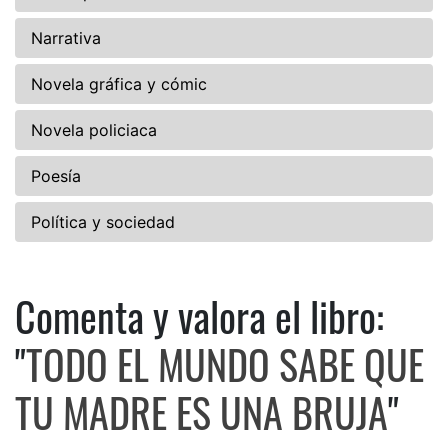
Narrativa
Novela gráfica y cómic
Novela policiaca
Poesía
Política y sociedad
Comenta y valora el libro:
Comenta y valora el libro:
"
TODO EL MUNDO SABE QUE
TU MADRE ES UNA BRUJA
"