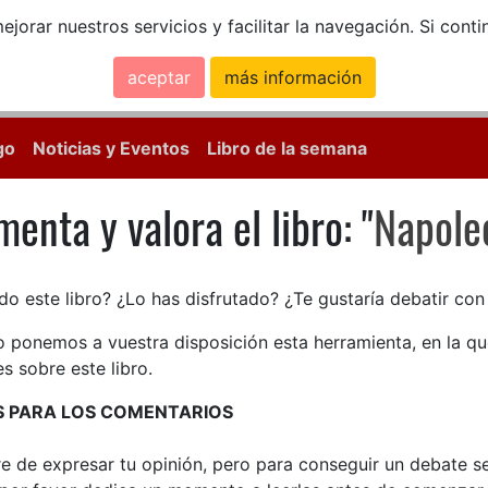
ejorar nuestros servicios y facilitar la navegación. Si co
aceptar
más información
Calle Mayor, 18, 
go
Noticias y Eventos
Libro de la semana
enta y valora el libro: "
Napole
enta y valora el libro: Napole
do este libro? ¿Lo has disfrutado? ¿Te gustaría debatir co
lo ponemos a vuestra disposición esta herramienta, en la q
s sobre este libro.
S PARA LOS COMENTARIOS
bre de expresar tu opinión, pero para conseguir un debate 