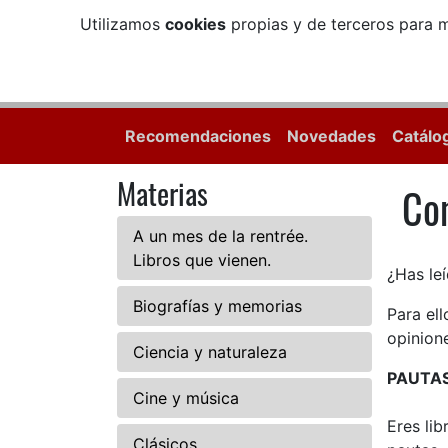
Utilizamos
cookies
propias y de terceros para m
Recomendaciones
Novedades
Catálo
Materias
Com
Com
A un mes de la rentrée.
Libros que vienen.
¿Has leí
Biografías y memorias
Para el
opinione
Ciencia y naturaleza
PAUTA
Cine y música
Eres li
Clásicos