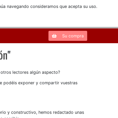
ntinúa navegando consideramos que acepta su uso.
Zona de Clientes
28013 Madrid |
913 66 41 41
| libreriamendez@telefonica.net
Su compra
ón
"
ón
n otros lectores algún aspecto?
ue podéis exponer y compartir vuestras
serio y constructivo, hemos redactado unas