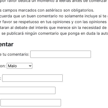
 por favor dedica un momento a leerlas antes de comenzar 
s campos marcados con astérisco son obligatorios.
cuerda que un buen comentario no solamente incluye si te g
r favor se respetuoso en tus opiniones y con las opiniones 
taran al debate del interés que merece sin la necesidad d
 se publicará ningún comentario que ponga en duda la autor
ntar
e tu comentario:
ion:
: