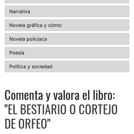
Narrativa
Novela gráfica y cómic
Novela policiaca
Poesía
Política y sociedad
Comenta y valora el libro:
Comenta y valora el libro: E
"
EL BESTIARIO O CORTEJO
DE ORFEO
"