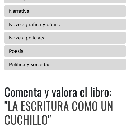
Narrativa
Novela gráfica y cómic
Novela policiaca
Poesía
Política y sociedad
Comenta y valora el libro:
Comenta y valora el libro:
"
LA ESCRITURA COMO UN
CUCHILLO
"