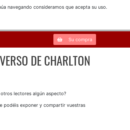
ntinúa navegando consideramos que acepta su uso.
Zona de Clientes
28013 Madrid |
913 66 41 41
| libreriamendez@telefonica.net
Su compra
IVERSO DE CHARLTON
INIVERSO DE CHARLTON HESTON
n otros lectores algún aspecto?
ue podéis exponer y compartir vuestras