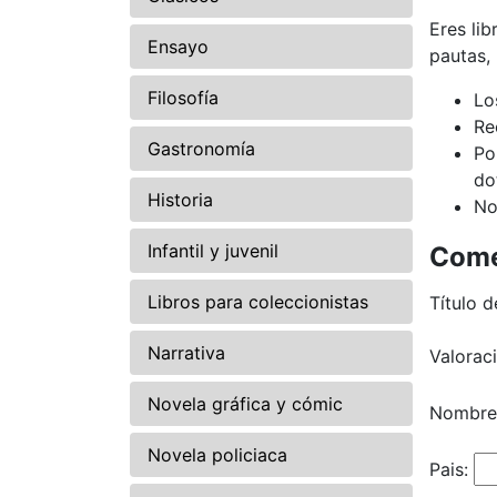
Eres li
Ensayo
pautas,
Filosofía
Lo
Re
Gastronomía
Po
do
Historia
No
Infantil y juvenil
Come
Libros para coleccionistas
Título d
Narrativa
Valorac
Novela gráfica y cómic
Nombre
Novela policiaca
Pais: