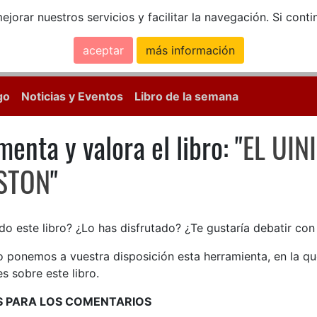
ejorar nuestros servicios y facilitar la navegación. Si co
aceptar
más información
Calle Mayor, 18, 
go
Noticias y Eventos
Libro de la semana
enta y valora el libro: "
EL UIN
menta y valora el libro: EL U
STON
"
do este libro? ¿Lo has disfrutado? ¿Te gustaría debatir co
lo ponemos a vuestra disposición esta herramienta, en la q
s sobre este libro.
S PARA LOS COMENTARIOS