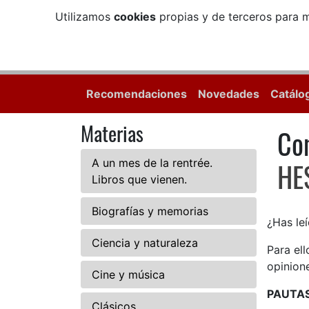
Utilizamos
cookies
propias y de terceros para m
Recomendaciones
Novedades
Catálo
Materias
Com
Co
A un mes de la rentrée.
HE
Libros que vienen.
Biografías y memorias
¿Has leí
Ciencia y naturaleza
Para el
opinione
Cine y música
PAUTA
Clásicos