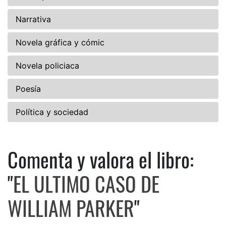
Narrativa
Novela gráfica y cómic
Novela policiaca
Poesía
Política y sociedad
Comenta y valora el libro:
Comenta y valora el libro: 
"
EL ULTIMO CASO DE
WILLIAM PARKER
"