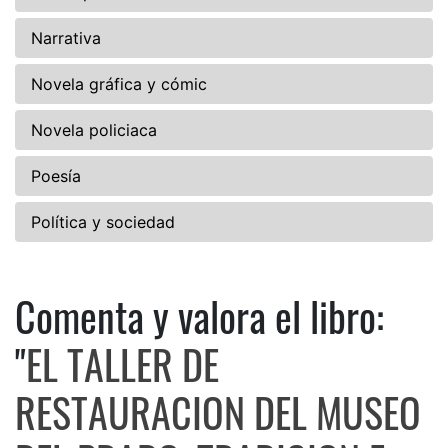
Narrativa
Novela gráfica y cómic
Novela policiaca
Poesía
Política y sociedad
Comenta y valora el libro:
Comenta y valora el libro:
"
EL TALLER DE
RESTAURACION DEL MUSEO