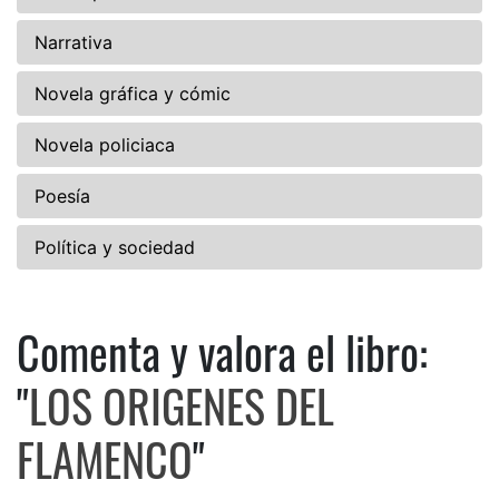
Narrativa
Novela gráfica y cómic
Novela policiaca
Poesía
Política y sociedad
Comenta y valora el libro:
Comenta y valora el libro: 
"
LOS ORIGENES DEL
FLAMENCO
"