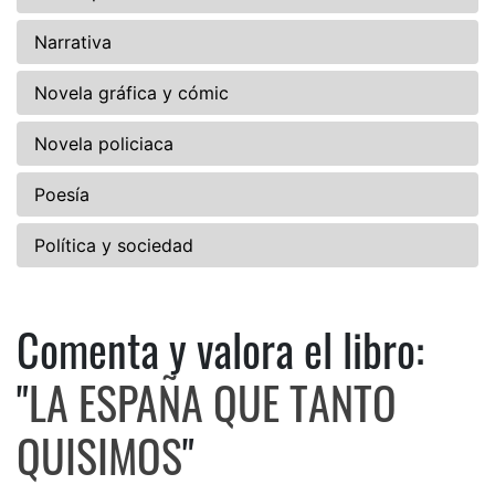
Narrativa
Novela gráfica y cómic
Novela policiaca
Poesía
Política y sociedad
Comenta y valora el libro:
Comenta y valora el libro: 
"
LA ESPAÑA QUE TANTO
QUISIMOS
"