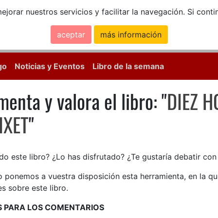
ejorar nuestros servicios y facilitar la navegación. Si co
aceptar
más información
Calle Mayor, 18, 
go
Noticias y Eventos
Libro de la semana
enta y valora el libro: "
DIEZ H
enta y valora el libro: DIEZ
IXET
"
do este libro? ¿Lo has disfrutado? ¿Te gustaría debatir co
lo ponemos a vuestra disposición esta herramienta, en la q
s sobre este libro.
S PARA LOS COMENTARIOS