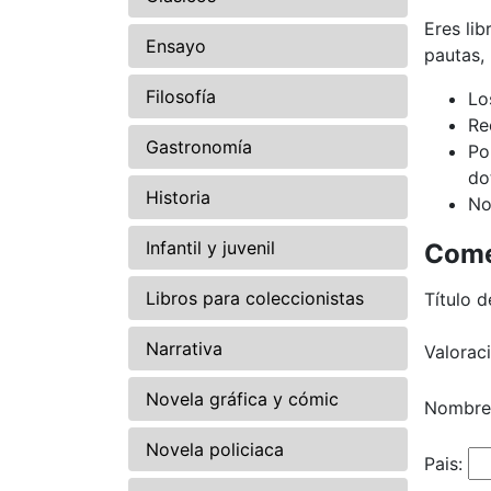
Eres li
Ensayo
pautas,
Filosofía
Lo
Re
Gastronomía
Po
do
Historia
No
Infantil y juvenil
Come
Libros para coleccionistas
Título d
Narrativa
Valorac
Novela gráfica y cómic
Nombre
Novela policiaca
Pais: