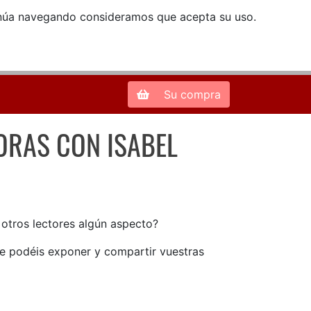
ntinúa navegando consideramos que acepta su uso.
Zona de Clientes
28013 Madrid |
913 66 41 41
| libreriamendez@telefonica.net
Su compra
ORAS CON ISABEL
 HORAS CON ISABEL COIXET
n otros lectores algún aspecto?
ue podéis exponer y compartir vuestras