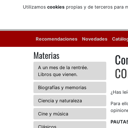
Utilizamos
cookies
propias y de terceros para m
Recomendaciones
Novedades
Catálo
Materias
Com
Com
A un mes de la rentrée.
CO
Libros que vienen.
Biografías y memorias
¿Has leí
Ciencia y naturaleza
Para el
opinione
Cine y música
PAUTA
Clásicos