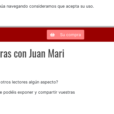
ntinúa navegando consideramos que acepta su uso.
Zona de Clientes
28013 Madrid |
913 66 41 41
| libreriamendez@telefonica.net
Su compra
ras con Juan Mari
ras con Juan Mari Arzak
n otros lectores algún aspecto?
ue podéis exponer y compartir vuestras