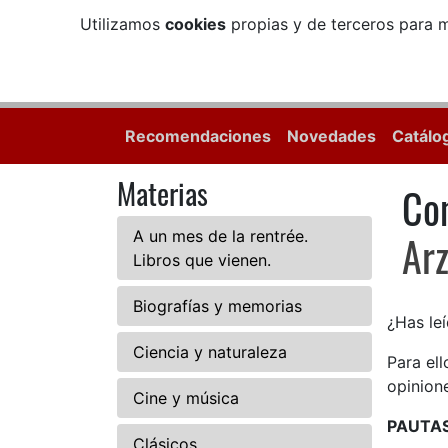
Utilizamos
cookies
propias y de terceros para m
Recomendaciones
Novedades
Catálo
Materias
Com
Com
A un mes de la rentrée.
Ar
Libros que vienen.
Biografías y memorias
¿Has leí
Ciencia y naturaleza
Para el
opinione
Cine y música
PAUTA
Clásicos