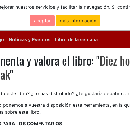
ejorar nuestros servicios y facilitar la navegación. Si co
aceptar
más información
Calle Mayor, 18, 
go
Noticias y Eventos
Libro de la semana
enta y valora el libro: "
Diez ho
enta y valora el libro: Diez ho
zak
"
do este libro? ¿Lo has disfrutado? ¿Te gustaría debatir co
lo ponemos a vuestra disposición esta herramienta, en la q
s sobre este libro.
S PARA LOS COMENTARIOS