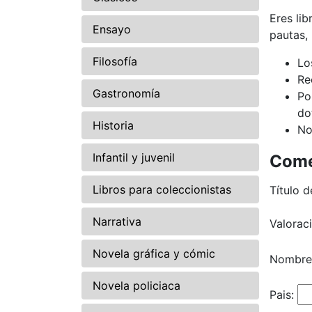
Eres li
Ensayo
pautas,
Filosofía
Lo
Re
Gastronomía
Po
do
Historia
No
Infantil y juvenil
Come
Libros para coleccionistas
Título d
Narrativa
Valorac
Novela gráfica y cómic
Nombre
Novela policiaca
Pais: