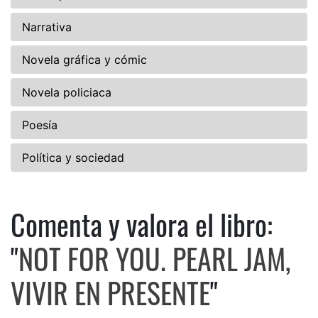
Narrativa
Novela gráfica y cómic
Novela policiaca
Poesía
Política y sociedad
Comenta y valora el libro:
Comenta y valora el libro: N
"
NOT FOR YOU. PEARL JAM,
VIVIR EN PRESENTE
"