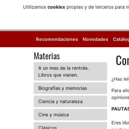
Utilizamos
cookies
propias y de terceros para m
Recomendaciones
Novedades
Catálo
Materias
Com
Com
A un mes de la rentrée.
Libros que vienen.
¿Has leí
Biografías y memorias
Para el
opinione
Ciencia y naturaleza
PAUTA
Cine y música
Eres li
Clásicos