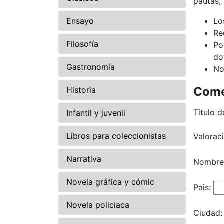
pautas,
Ensayo
Lo
Re
Filosofía
Po
do
Gastronomía
No
Come
Historia
Título d
Infantil y juvenil
Libros para coleccionistas
Valorac
Narrativa
Nombre
Novela gráfica y cómic
Pais:
Novela policiaca
Ciudad: