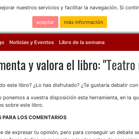
ejorar nuestros servicios y facilitar la navegación. Si co
aceptar
más información
Calle Mayor, 18, 
go
Noticias y Eventos
Libro de la semana
enta y valora el libro: "
Teatro 
enta y valora el libro: Teatro 
do este libro? ¿Lo has disfrutado? ¿Te gustaría debatir co
lo ponemos a vuestra disposición esta herramienta, en la q
s sobre este libro.
S PARA LOS COMENTARIOS
bre de expresar tu opinión, pero para conseguir un debate 