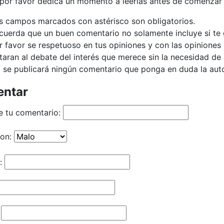
 por favor dedica un momento a leerlas antes de comenzar 
s campos marcados con astérisco son obligatorios.
cuerda que un buen comentario no solamente incluye si te g
r favor se respetuoso en tus opiniones y con las opiniones 
taran al debate del interés que merece sin la necesidad d
 se publicará ningún comentario que ponga en duda la autor
ntar
e tu comentario:
ion:
: