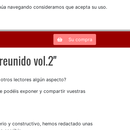
ntinúa navegando consideramos que acepta su uso.
Zona de Clientes
28013 Madrid |
913 66 41 41
| libreriamendez@telefonica.net
Su compra
reunido vol.2
"
reunido vol.2
n otros lectores algún aspecto?
ue podéis exponer y compartir vuestras
serio y constructivo, hemos redactado unas