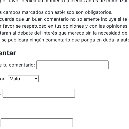
 por favor dedica un momento a leerlas antes de comenzar 
s campos marcados con astérisco son obligatorios.
cuerda que un buen comentario no solamente incluye si te g
r favor se respetuoso en tus opiniones y con las opiniones 
taran al debate del interés que merece sin la necesidad d
 se publicará ningún comentario que ponga en duda la autor
ntar
e tu comentario:
ion:
: