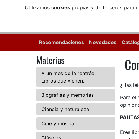
Utilizamos
cookies
propias y de terceros para m
Recomendaciones
Novedades
Catálo
Materias
Com
Com
A un mes de la rentrée.
Libros que vienen.
¿Has leí
Biografías y memorias
Para el
opinione
Ciencia y naturaleza
PAUTA
Cine y música
Eres li
Clásicos