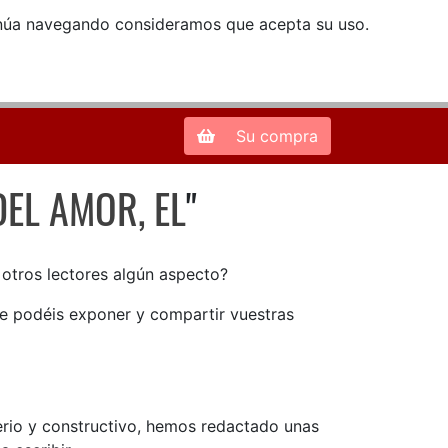
ntinúa navegando consideramos que acepta su uso.
Zona de Clientes
28013 Madrid |
913 66 41 41
| libreriamendez@telefonica.net
Su compra
DEL AMOR, EL
"
DEL AMOR, EL
n otros lectores algún aspecto?
ue podéis exponer y compartir vuestras
serio y constructivo, hemos redactado unas