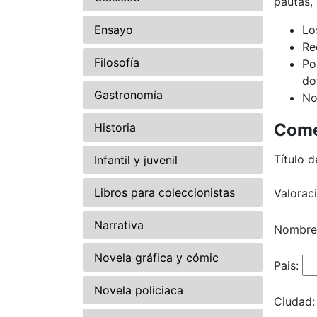
pautas,
Ensayo
Lo
Re
Filosofía
Po
do
Gastronomía
No
Come
Historia
Título d
Infantil y juvenil
Libros para coleccionistas
Valorac
Narrativa
Nombre
Novela gráfica y cómic
Pais:
Novela policiaca
Ciudad: