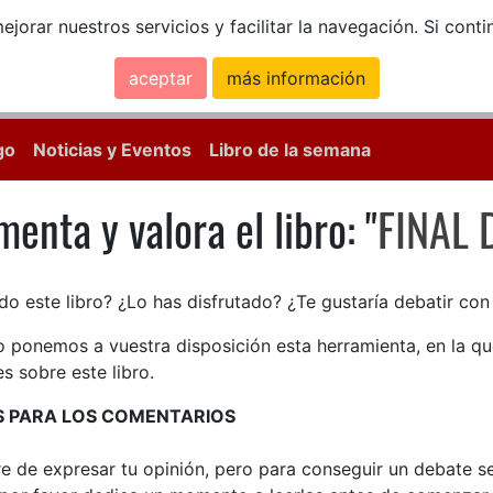
ejorar nuestros servicios y facilitar la navegación. Si co
aceptar
más información
Calle Mayor, 18, 
go
Noticias y Eventos
Libro de la semana
enta y valora el libro: "
FINAL 
enta y valora el libro: FINAL 
do este libro? ¿Lo has disfrutado? ¿Te gustaría debatir co
lo ponemos a vuestra disposición esta herramienta, en la q
s sobre este libro.
S PARA LOS COMENTARIOS
bre de expresar tu opinión, pero para conseguir un debate 