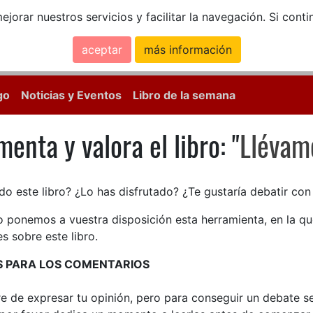
ejorar nuestros servicios y facilitar la navegación. Si co
aceptar
más información
Calle Mayor, 18, 
go
Noticias y Eventos
Libro de la semana
enta y valora el libro: "
Llévam
enta y valora el libro: Llévame
do este libro? ¿Lo has disfrutado? ¿Te gustaría debatir co
lo ponemos a vuestra disposición esta herramienta, en la q
s sobre este libro.
S PARA LOS COMENTARIOS
bre de expresar tu opinión, pero para conseguir un debate 