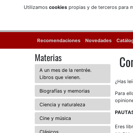
Utilizamos
cookies
propias y de terceros para m
Recomendaciones
Novedades
Catálo
Materias
Com
Com
A un mes de la rentrée.
Libros que vienen.
¿Has leí
Biografías y memorias
Para el
opinione
Ciencia y naturaleza
PAUTA
Cine y música
Eres li
Clásicos