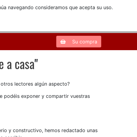
ntinúa navegando consideramos que acepta su uso.
Zona de Clientes
28013 Madrid |
913 66 41 41
| libreriamendez@telefonica.net
Su compra
e a casa
"
 a casa
n otros lectores algún aspecto?
ue podéis exponer y compartir vuestras
serio y constructivo, hemos redactado unas