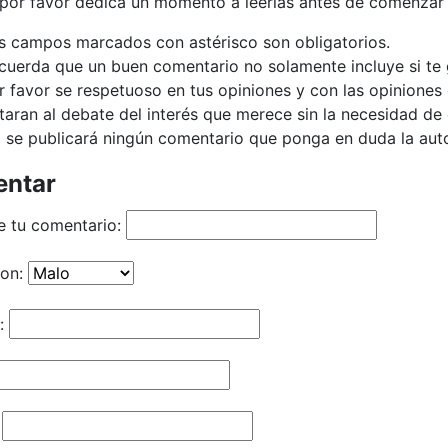
 por favor dedica un momento a leerlas antes de comenzar 
s campos marcados con astérisco son obligatorios.
cuerda que un buen comentario no solamente incluye si te g
r favor se respetuoso en tus opiniones y con las opiniones 
taran al debate del interés que merece sin la necesidad d
 se publicará ningún comentario que ponga en duda la autor
ntar
e tu comentario:
ion:
: