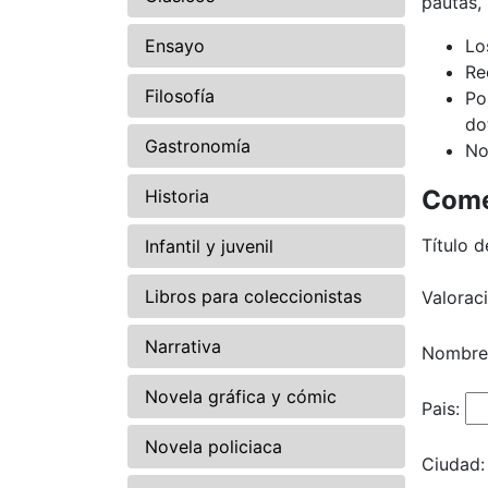
pautas,
Ensayo
Lo
Re
Filosofía
Po
do
Gastronomía
No
Come
Historia
Título d
Infantil y juvenil
Libros para coleccionistas
Valorac
Narrativa
Nombre
Novela gráfica y cómic
Pais:
Novela policiaca
Ciudad: