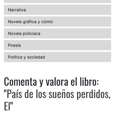
Narrativa
Novela gráfica y cómic
Novela policiaca
Poesía
Política y sociedad
Comenta y valora el libro:
Comenta y valora el libro: Paí
"
País de los sueños perdidos,
El
"