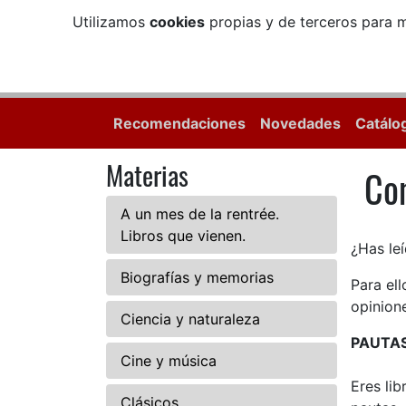
Utilizamos
cookies
propias y de terceros para m
Recomendaciones
Novedades
Catálo
Materias
Com
Com
A un mes de la rentrée.
Libros que vienen.
¿Has leí
Biografías y memorias
Para el
opinione
Ciencia y naturaleza
PAUTA
Cine y música
Eres li
Clásicos