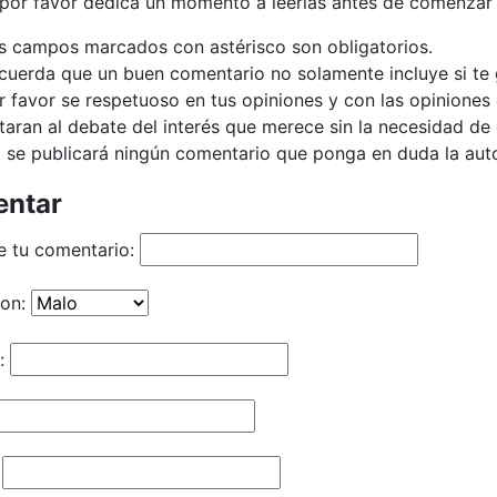
 por favor dedica un momento a leerlas antes de comenzar 
s campos marcados con astérisco son obligatorios.
cuerda que un buen comentario no solamente incluye si te g
r favor se respetuoso en tus opiniones y con las opiniones 
taran al debate del interés que merece sin la necesidad d
 se publicará ningún comentario que ponga en duda la autor
ntar
e tu comentario:
ion:
: