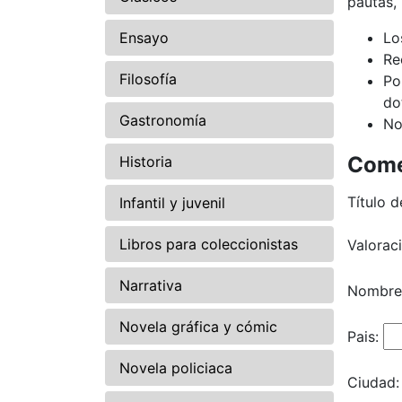
pautas,
Ensayo
Lo
Re
Filosofía
Po
do
Gastronomía
No
Come
Historia
Título d
Infantil y juvenil
Libros para coleccionistas
Valorac
Narrativa
Nombre
Novela gráfica y cómic
Pais:
Novela policiaca
Ciudad: