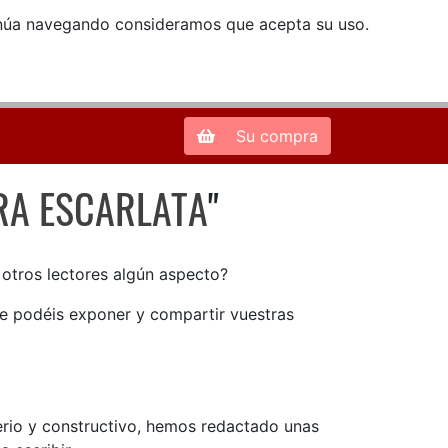
ntinúa navegando consideramos que acepta su uso.
Zona de Clientes
28013 Madrid |
913 66 41 41
| libreriamendez@telefonica.net
Su compra
RA ESCARLATA
"
TRA ESCARLATA
n otros lectores algún aspecto?
ue podéis exponer y compartir vuestras
serio y constructivo, hemos redactado unas