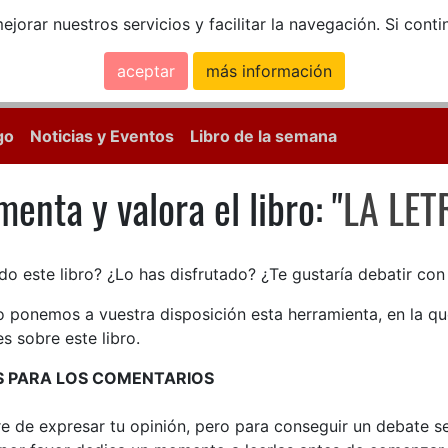
ejorar nuestros servicios y facilitar la navegación. Si co
aceptar
más información
Calle Mayor, 18, 
go
Noticias y Eventos
Libro de la semana
enta y valora el libro: "
LA LET
enta y valora el libro: LA LE
do este libro? ¿Lo has disfrutado? ¿Te gustaría debatir co
lo ponemos a vuestra disposición esta herramienta, en la q
s sobre este libro.
S PARA LOS COMENTARIOS
bre de expresar tu opinión, pero para conseguir un debate 