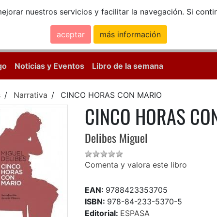
ejorar nuestros servicios y facilitar la navegación. Si co
aceptar
más información
Calle Mayor, 18, 
go
Noticias y Eventos
Libro de la semana
s
Narrativa
CINCO HORAS CON MARIO
CINCO HORAS CO
Delibes Miguel
Comenta y valora este libro
EAN:
9788423353705
ISBN:
978-84-233-5370-5
Editorial:
ESPASA