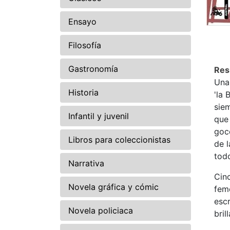
Ensayo
Filosofía
Gastronomía
Re
Una 
Historia
'la 
sie
Infantil y juvenil
que 
goc
Libros para coleccionistas
de 
todo
Narrativa
Cin
Novela gráfica y cómic
feme
escr
Novela policiaca
bril