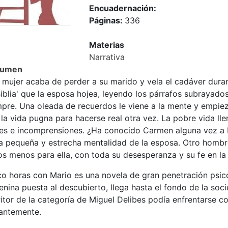
Encuadernación:
Páginas:
336
Materias
Narrativa
sumen
mujer acaba de perder a su marido y vela el cadáver durant
Biblia' que la esposa hojea, leyendo los párrafos subrayad
mpre. Una oleada de recuerdos le viene a la mente y empi
la vida pugna para hacerse real otra vez. La pobre vida ll
es e incomprensiones. ¿Ha conocido Carmen alguna vez a Ma
la pequeña y estrecha mentalidad de la esposa. Otro hombr
s menos para ella, con toda su desesperanza y su fe en la 
co horas con Mario es una novela de gran penetración psico
nina puesta al descubierto, llega hasta el fondo de la soc
itor de la categoría de Miguel Delibes podía enfrentarse con
lantemente.