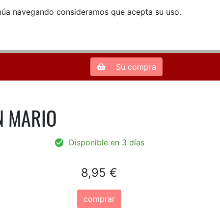
ntinúa navegando consideramos que acepta su uso.
Zona de Clientes
28013 Madrid |
913 66 41 41
| libreriamendez@telefonica.net
Su compra
N MARIO
Disponible en 3 días
8,95 €
comprar