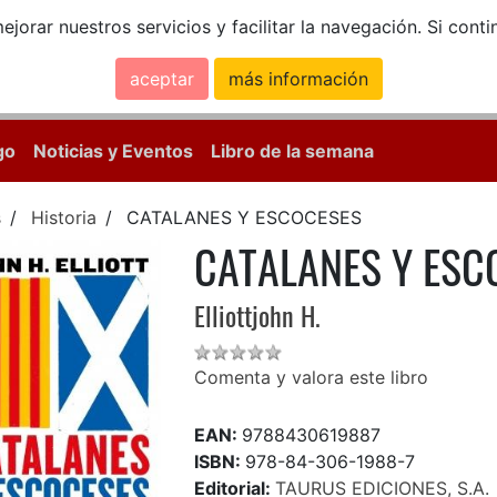
ejorar nuestros servicios y facilitar la navegación. Si co
aceptar
más información
Calle Mayor, 18, 
go
Noticias y Eventos
Libro de la semana
s
Historia
CATALANES Y ESCOCESES
CATALANES Y ESC
Elliottjohn H.
Comenta y valora este libro
EAN:
9788430619887
ISBN:
978-84-306-1988-7
Editorial:
TAURUS EDICIONES, S.A.