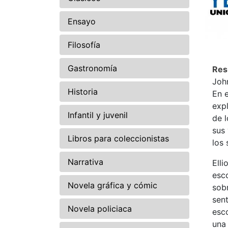
Ensayo
Filosofía
Gastronomía
Re
Joh
Historia
En e
expl
Infantil y juvenil
de 
sus 
Libros para coleccionistas
los 
Narrativa
Elli
esco
Novela gráfica y cómic
sobr
sen
Novela policiaca
esco
una