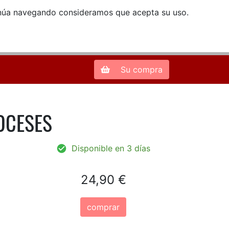
ntinúa navegando consideramos que acepta su uso.
Zona de Clientes
28013 Madrid |
913 66 41 41
| libreriamendez@telefonica.net
Su compra
OCESES
Disponible en 3 días
24,90 €
comprar