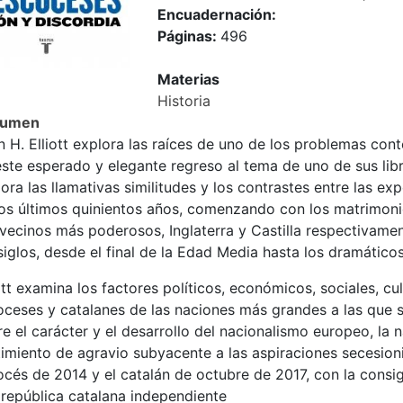
Encuadernación:
Páginas:
496
Materias
Historia
sumen
n H. Elliott explora las raíces de uno de los problemas c
ste esperado y elegante regreso al tema de uno de sus libr
ora las llamativas similitudes y los contrastes entre las ex
los últimos quinientos años, comenzando con los matrimoni
vecinos más poderosos, Inglaterra y Castilla respectivament
siglos, desde el final de la Edad Media hasta los dramático
ott examina los factores políticos, económicos, sociales, c
ceses y catalanes de las naciones más grandes a las que su
e el carácter y el desarrollo del nacionalismo europeo, la 
timiento de agravio subyacente a las aspiraciones secesion
cés de 2014 y el catalán de octubre de 2017, con la consigu
 república catalana independiente