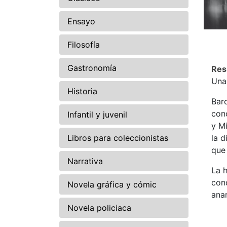
Ensayo
Filosofía
Gastronomía
Re
Una 
Historia
Barc
con
Infantil y juvenil
y Mi
Libros para coleccionistas
la d
que 
Narrativa
La h
cond
Novela gráfica y cómic
anar
Novela policiaca