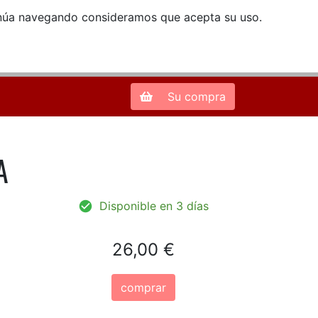
ntinúa navegando consideramos que acepta su uso.
Zona de Clientes
28013 Madrid |
913 66 41 41
| libreriamendez@telefonica.net
Su compra
A
Disponible en 3 días
26,00 €
comprar