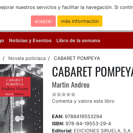
ejorar nuestros servicios y facilitar la navegación. Si co
aceptar
más información
Calle Mayor, 18, 
go
Noticias y Eventos
Libro de la semana
s
Novela policiaca
CABARET POMPEYA
CABARET POMPEY
Martin Andreu
Comenta y valora este libro
EAN:
9788419553294
ISBN:
978-84-19553-29-4
Editorial:
EDICIONES SIRUELA, S.A.