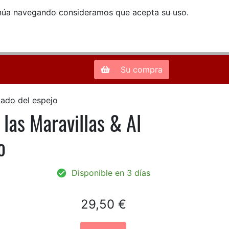
ntinúa navegando consideramos que acepta su uso.
Zona de Clientes
28013 Madrid |
913 66 41 41
| libreriamendez@telefonica.net
Su compra
 lado del espejo
e las Maravillas & Al
o
Disponible en 3 días
29,50 €