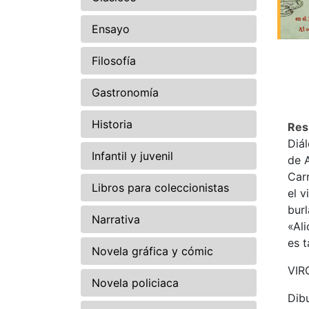
Ensayo
Filosofía
Gastronomía
Historia
Re
Diál
Infantil y juvenil
de A
Carr
Libros para coleccionistas
el v
burl
Narrativa
«Ali
es t
Novela gráfica y cómic
VIR
Novela policiaca
Dibu