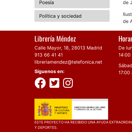
Poesía
de 
Ilus
Política y sociedad
de 
Librería Méndez
Horar
Calle Mayor, 18, 28013 Madrid
De lun
913 66 41 41
14:00
libreriamendez@telefonica.net
Sábad
Síguenos en:
17:00 
ESTE PROYECTO HA RECIBIDO UNA AYUDA EXTRAORDINA
Y DEPORTES.