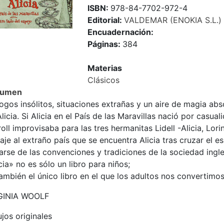
ISBN:
978-84-7702-972-4
Editorial:
VALDEMAR (ENOKIA S.L.)
Encuadernación:
Páginas:
384
Materias
Clásicos
sumen
ogos insólitos, situaciones extrañas y un aire de magia ab
licia. Si Alicia en el País de las Maravillas nació por casua
oll improvisaba para las tres hermanitas Lidell -Alicia, Lori
iaje al extraño país que se encuentra Alicia tras cruzar el es
arse de las convenciones y tradiciones de la sociedad ingl
cia» no es sólo un libro para niños;
ambién el único libro en el que los adultos nos convertimos
GINIA WOOLF
jos originales