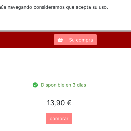
ntinúa navegando consideramos que acepta su uso.
Zona de Clientes
28013 Madrid |
913 66 41 41
| libreriamendez@telefonica.net
Su compra
Disponible en 3 días
13,90 €
comprar