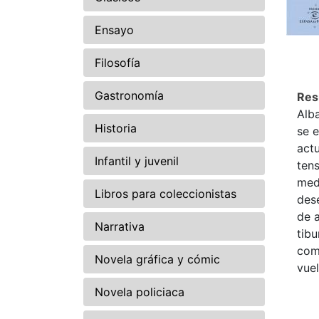
Ensayo
Filosofía
Gastronomía
Re
Alb
Historia
se e
actu
Infantil y juvenil
tens
med
Libros para coleccionistas
dese
de a
Narrativa
tibu
como
Novela gráfica y cómic
vuel
Novela policiaca