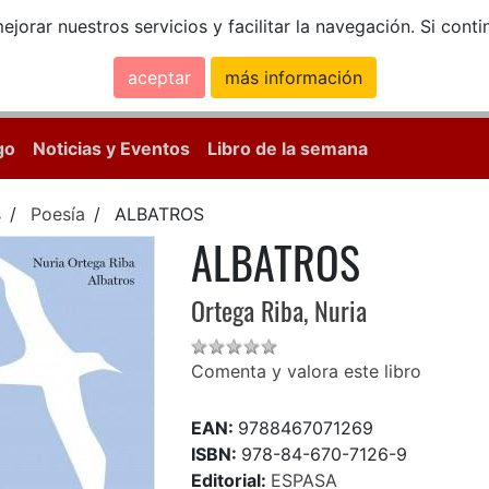
ejorar nuestros servicios y facilitar la navegación. Si co
aceptar
más información
Calle Mayor, 18, 
go
Noticias y Eventos
Libro de la semana
s
Poesía
ALBATROS
ALBATROS
Ortega Riba, Nuria
Comenta y valora este libro
EAN:
9788467071269
ISBN:
978-84-670-7126-9
Editorial:
ESPASA