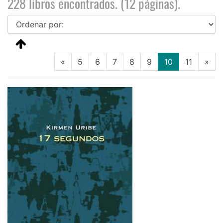
228 libros encontrados. (12 páginas).
(current)
«
5
6
7
8
9
10
11
»