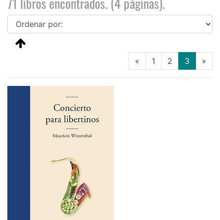
71 libros encontrados. (4 páginas).
(current
«
1
2
3
»