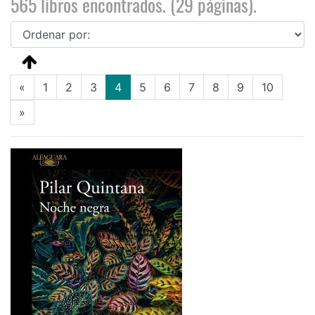
565 libros encontrados. (29 páginas).
(current)
«
1
2
3
4
5
6
7
8
9
10
»