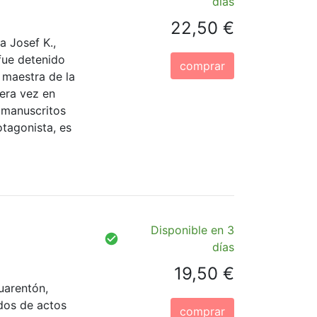
días
22,50 €
a Josef K.,
fue detenido
comprar
 maestra de la
mera vez en
 manuscritos
otagonista, es
Disponible en 3
días
19,50 €
uarentón,
dos de actos
comprar