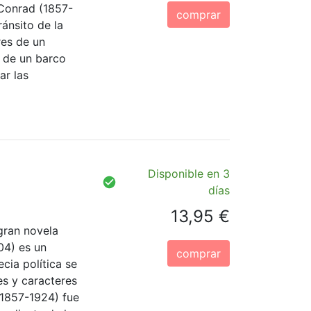
 Conrad (1857-
comprar
ránsito de la
res de un
 de un barco
ar las
Disponible en 3
días
13,95 €
gran novela
04) es un
comprar
ecia política se
es y caracteres
1857-1924) fue