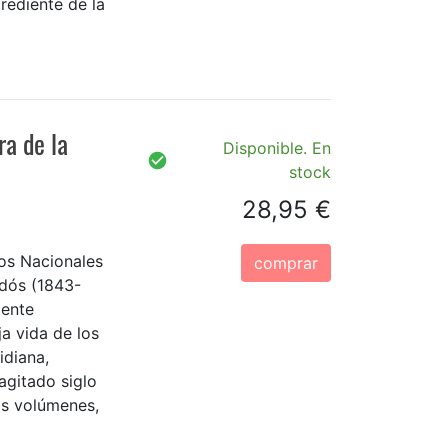
rediente de la
ra de la
Disponible. En
stock
28,95 €
ios Nacionales
comprar
ldós (1843-
mente
ja vida de los
idiana,
agitado siglo
os volúmenes,