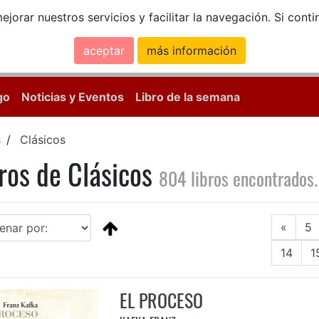
ejorar nuestros servicios y facilitar la navegación. Si co
aceptar
más información
Calle Mayor, 18, 
go
Noticias y Eventos
Libro de la semana
s
Clásicos
ros de Clásicos
804 libros encontrados.
«
5
14
1
EL PROCESO