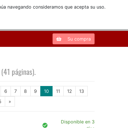
ntinúa navegando consideramos que acepta su uso.
Zona de Clientes
28013 Madrid |
913 66 41 41
| libreriamendez@telefonica.net
Su compra
 (41 páginas).
(current)
6
7
8
9
10
11
12
13
5
»
Disponible en 3