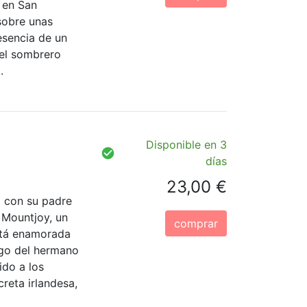
 en San
sobre unas
esencia de un
 el sombrero
.
Disponible en 3
días
23,00 €
o con su padre
 Mountjoy, un
comprar
stá enamorada
igo del hermano
ido a los
creta irlandesa,