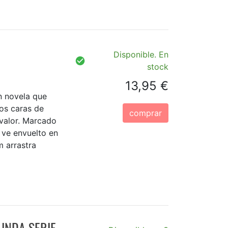
Disponible. En
stock
13,95 €
an novela que
dos caras de
comprar
valor. Marcado
e ve envuelto en
m arrastra
UNDA SERIE