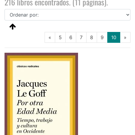
216 libros encontrados. (11 páginas).
(current
«
5
6
7
8
9
10
»