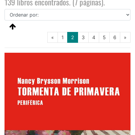
139 libros encontrados. (7 páginas).
(current)
«
1
2
3
4
5
6
»