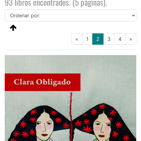
93 libros encontrados. (5 páginas).
(current)
«
1
2
3
4
»