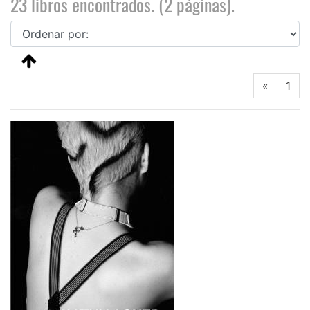
23 libros encontrados. (2 páginas).
«
1